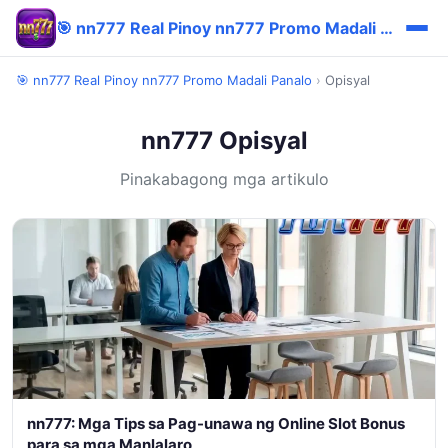
🎯 nn777 Real Pinoy nn777 Promo Madali Panalo
🎯 nn777 Real Pinoy nn777 Promo Madali Panalo
›
Opisyal
nn777 Opisyal
Pinakabagong mga artikulo
nn777: Mga Tips sa Pag-unawa ng Online Slot Bonus
para sa mga Manlalaro