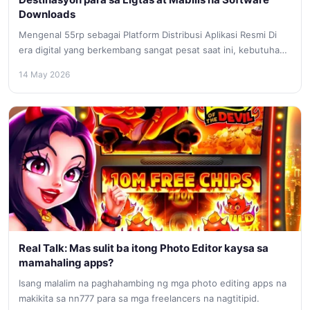
Downloads
Mengenal 55rp sebagai Platform Distribusi Aplikasi Resmi Di
era digital yang berkembang sangat pesat saat ini, kebutuhan
akan aplikasi mobile...
14 May 2026
Real Talk: Mas sulit ba itong Photo Editor kaysa sa
mamahaling apps?
Isang malalim na paghahambing ng mga photo editing apps na
makikita sa nn777 para sa mga freelancers na nagtitipid.