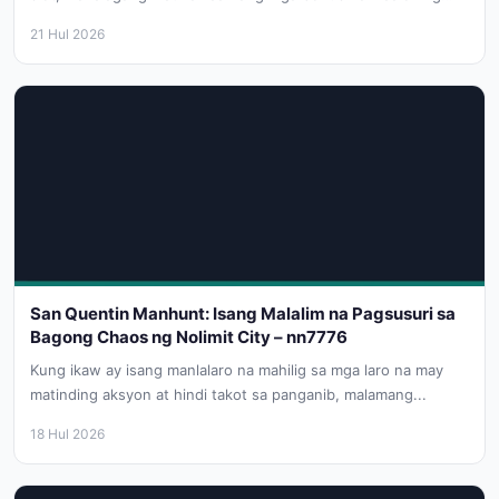
mga...
21 Hul 2026
San Quentin Manhunt: Isang Malalim na Pagsusuri sa
Bagong Chaos ng Nolimit City – nn7776
Kung ikaw ay isang manlalaro na mahilig sa mga laro na may
matinding aksyon at hindi takot sa panganib, malamang...
18 Hul 2026