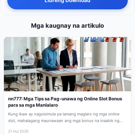
Libreng Download
Mga kaugnay na artikulo
nn777: Mga Tips sa Pag-unawa ng Online Slot Bonus
para sa mga Manlalaro
Kung ikaw ay nagsisimula pa lamang maglaro ng mga online
slot, mahalagang maunawaan ang mga bonus na inaalok ng
mga...
21 Hul 2026