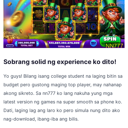
Sobrang solid ng experience ko dito!
Yo guys! Bilang isang college student na laging bitin sa
budget pero gustong maging top player, may nahanap
akong sikreto. Sa nn777 ko lang nakuha yung mga
latest version ng games na super smooth sa phone ko.
Dati, laging lag ang laro ko pero simula nung dito ako
nag-download, ibang-iba ang bilis.