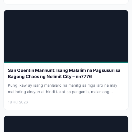
San Quentin Manhunt: Isang Malalim na Pagsusuri sa
Bagong Chaos ng Nolimit City – nn7776
Kung ikaw ay isang manlalaro na mahilig sa mga laro na may
matinding aksyon at hindi takot sa panganib, malamang...
18 Hul 2026