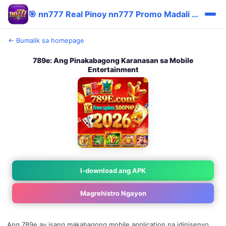
🎯 nn777 Real Pinoy nn777 Promo Madali Panalo
← Bumalik sa homepage
789e: Ang Pinakabagong Karanasan sa Mobile
Entertainment
I-download ang APK
Magrehistro Ngayon
Ang 789e ay isang makabagong mobile application na idinisenyo