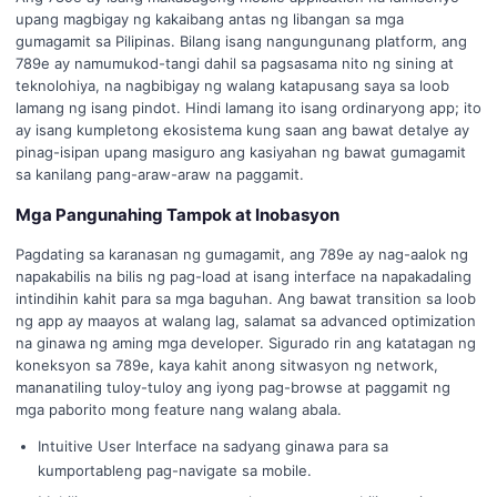
upang magbigay ng kakaibang antas ng libangan sa mga
gumagamit sa Pilipinas. Bilang isang nangungunang platform, ang
789e ay namumukod-tangi dahil sa pagsasama nito ng sining at
teknolohiya, na nagbibigay ng walang katapusang saya sa loob
lamang ng isang pindot. Hindi lamang ito isang ordinaryong app; ito
ay isang kumpletong ekosistema kung saan ang bawat detalye ay
pinag-isipan upang masiguro ang kasiyahan ng bawat gumagamit
sa kanilang pang-araw-araw na paggamit.
Mga Pangunahing Tampok at Inobasyon
Pagdating sa karanasan ng gumagamit, ang 789e ay nag-aalok ng
napakabilis na bilis ng pag-load at isang interface na napakadaling
intindihin kahit para sa mga baguhan. Ang bawat transition sa loob
ng app ay maayos at walang lag, salamat sa advanced optimization
na ginawa ng aming mga developer. Sigurado rin ang katatagan ng
koneksyon sa 789e, kaya kahit anong sitwasyon ng network,
mananatiling tuloy-tuloy ang iyong pag-browse at paggamit ng
mga paborito mong feature nang walang abala.
Intuitive User Interface na sadyang ginawa para sa
kumportableng pag-navigate sa mobile.